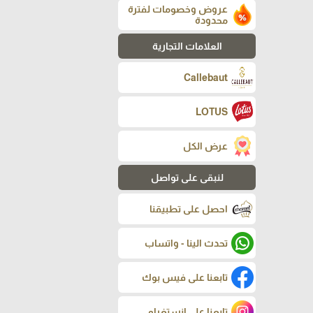
عروض وخصومات لفترة
محدودة
العلامات التجارية
Callebaut
LOTUS
عرض الكل
لنبقى على تواصل
احصل على تطبيقنا
تحدث الينا - واتساب
تابعنا على فيس بوك
تابعنا على إنستغرام