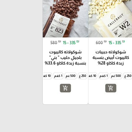
₪
₪
₪
₪
580
15 - 335
600
15 - 335
شوكولاته حبيبات
شوكولاته كاليبوت
كاليبوت أبيض بنسبة
بلجيكي حليب " بني"
زبدة كاكاو 28%
بنسبة زبدة كاكاو 33.6%
250 غ
500 غم
1 كغم
10 كغم
250 غ
500 غم
1 كغم
10 كغم
add_shopping_cart
add_shopping_cart