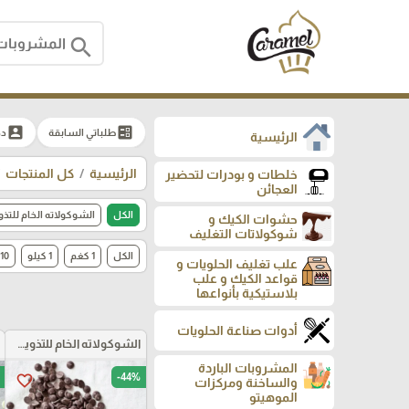
search
account_box
ballot
طلباتي السابقة
دخ
الرئيسية
الرئيسية
كل المنتجات
خلطات و بودرات لتحضير
العجائن
الكل
الشوكولاته الخام للتذو
حشوات الكيك و
شوكولاتات التغليف
الكل
1 كغم
1 كيلو
10 كغم
علب تغليف الحلويات و
قواعد الكيك و علب
بلاستيكية بأنواعها
أدوات صناعة الحلويات
الشوكولاته الخام للتذويب بأنواعها
المشروبات الباردة
-44%
favorite_border
والساخنة ومركزات
الموهيتو