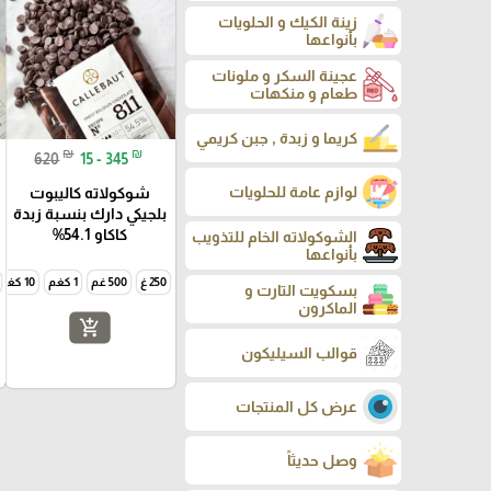
زينة الكيك و الحلويات
بأنواعها
عجينة السكر و ملونات
طعام و منكهات
كريما و زبدة , جبن كريمي
₪
₪
620
15 - 345
لوازم عامة للحلويات
شوكولاته كاليبوت
بلجيكي دارك بنسبة زبدة
كاكاو 54.1%
الشوكولاته الخام للتذويب
بأنواعها
250 غ
500 غم
1 كغم
10 كغم
بسكويت التارت و
الماكرون
add_shopping_cart
قوالب السيليكون
عرض كل المنتجات
وصل حديثاً